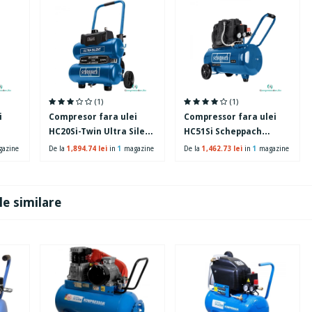
(1)
(1)
i
Compresor fara ulei
Compressor fara ulei
HC20Si-Twin Ultra Silent
HC51Si Scheppach
24 l,
Scheppach 5906145901,
5906141901, 1500 W, 50 L,
azine
De la
1,894.74 lei
in
1
magazine
De la
1,462.73 lei
in
1
magazine
750 W, 10 bari
8 bari
e similare