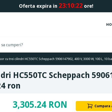
23:
10:
21
Oferta expira in
ore!
HO
r cu trei cilindri HC550TC Scheppach 5906147902, 400 V, 3000 W, 100 L, 10 bar
indri HC550TC Scheppach 59061
24 ron
3,305.24 RON
Cumpara