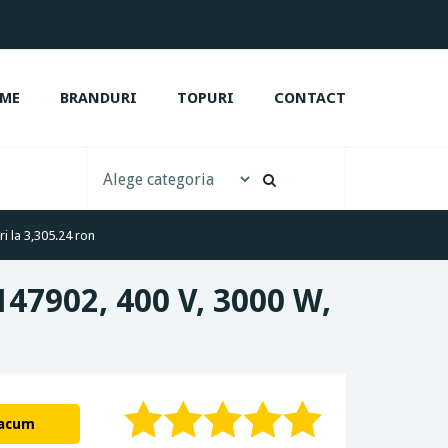
ME
BRANDURI
TOPURI
CONTACT
i la 3,305.24 ron
47902, 400 V, 3000 W,
 acum