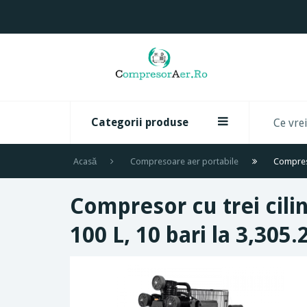
Categorii produse
Acasă
Compresoare aer portabile
Compreso
Compresor cu trei cil
100 L, 10 bari la 3,305.