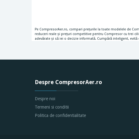
Pe CompresorAer.ro, compari prețurile la toate modelele de Compr
reduceri reale și prețuri competitive pentru Compresor cu trei c
adevărate și să iei o decizie informată. Cumpără inteligent, evită
Despre CompresorAer.ro
Despre noi
Termeni si conditii
Politica de confidentialitate