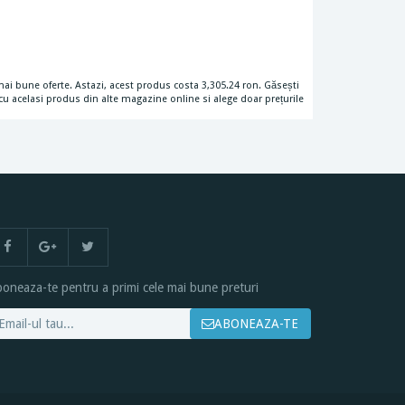
ai bune oferte. Astazi, acest produs costa 3,305.24 ron. Găsești
u acelasi produs din alte magazine online si alege doar prețurile
oneaza-te pentru a primi cele mai bune preturi
ABONEAZA-TE