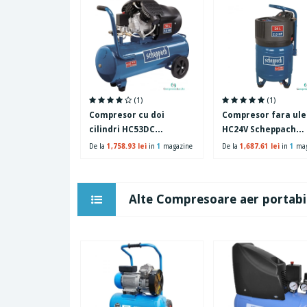
(1)
(1)
Compresor cu doi
Compresor fara ule
cilindri HC53DC
HC24V Scheppach
Scheppach 5906102901,
5906117901, 1500 W, 
De la
1,758.93 lei
in
1
magazine
De la
1,687.61 lei
in
1
mag
2200 W, 50L, 10 bari
10 bari
Alte Compresoare aer portabil