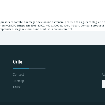
esor aer portabil din magazinele online partenere, pentru a te asigura că alegi cele m
ilindri HC550TC Scheppach 5906147902, 400 V, 3000 W, 100 L, 10 bari. Compara produsul c
 capcanele și alege cele mai bune produse la prețuri corecte!
Utile
Contact
Ab
Sitemap
ANPC