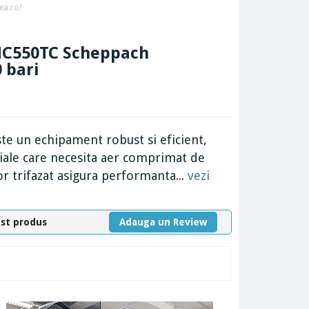
ea.ro/
i HC550TC Scheppach
0 bari
te un echipament robust si eficient,
ciale care necesita aer comprimat de
or trifazat asigura performanta...
vezi
est produs
Adauga un Review