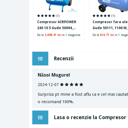
(1)
(1)
Compresor AIRPOWER
Compresor fara ule
240 10 5 Gude 50094,
Gude 50111, 1100 W, 
1500 W, 25 L, 10 bari
8 bari
De la
3,098.41 lei
in
1
magazine
De la
616.71 lei
in
1
maga
Recenzii
Năsoi Mugurel
2024-12-07
Surpriza pt mine a fost aflu ca e cel mai caut
o recomand 100%.
Lasa o recenzie la Compresor c