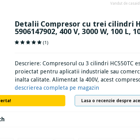
Vandut de casaid
Detalii Compresor cu trei cilindr
5906147902, 400 V, 3000 W, 100 L, 1
(1)
Descriere: Compresorul cu 3 cilindri HC550TC es
proiectat pentru aplicatii industriale sau comer
inalta calitate. Alimentat la 400V, acest compres
descrierea completa pe magazin
ferta!
Lasa o recenzie despre ac
ch