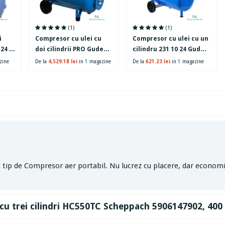
(1)
(1)
i
Compresor cu ulei cu
Compresor cu ulei cu un
24 L,
doi cilindrii PRO Gude
cilindru 231 10 24 Gude
75520, 3000 W, 100 L, 10
50113, 1500 W, 24 L, 10
zine
De la
4,529.18 lei
in
1
magazine
De la
621.23 lei
in
1
magazine
bari
bari
at tip de Compresor aer portabil. Nu lucrez cu placere, dar econom
u trei cilindri HC550TC Scheppach 5906147902, 400 V,