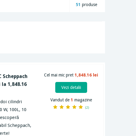
51
produse
Cel mai mic pret
1,848.16 lei
DC Scheppach
 la 1,848.16
Vezi detalii
Vandut de
1
magazine
oi cilindri
(2)
 W, 100L, 10
 Descoperă
abil Scheppach,
erte!