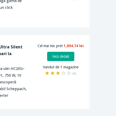
reaga gamă de
un click
Cel mai mic pret
1,894.74 lei
ltra Silent
ari la
Vezi detalii
Vandut de
1
magazine
a ulei HC20Si-
(1)
1, 750 W, 10
 Descoperă
abil Scheppach,
erte!