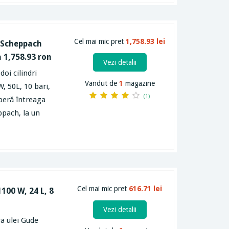
Cel mai mic pret
1,758.93 lei
 Scheppach
a 1,758.93 ron
Vezi detalii
oi cilindri
Vandut de
1
magazine
 50L, 10 bari,
(1)
operă întreaga
pach, la un
Cel mai mic pret
616.71 lei
100 W, 24 L, 8
Vezi detalii
a ulei Gude