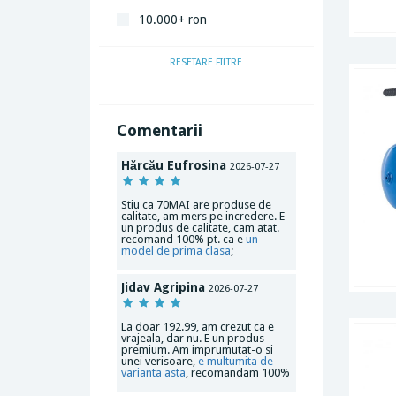
10.000+ ron
RESETARE FILTRE
Comentarii
Hărcău Eufrosina
2026-07-27
Stiu ca 70MAI are produse de
calitate, am mers pe incredere. E
un produs de calitate, cam atat.
recomand 100% pt. ca e
un
model de prima clasa
;
Jidav Agripina
2026-07-27
La doar 192.99, am crezut ca e
vrajeala, dar nu. E un produs
premium. Am imprumutat-o si
unei verisoare,
e multumita de
varianta asta
, recomandam 100%