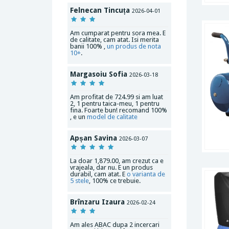
Felnecan Tincuța
2026-04-01
Am cumparat pentru sora mea. E
de calitate, cam atat. Isi merita
banii 100% ,
un produs de nota
10+
.
Margasoiu Sofia
2026-03-18
Am profitat de 724.99 si am luat
2, 1 pentru taica-meu, 1 pentru
fina. Foarte bun! recomand 100%
, e un
model de calitate
Apșan Savina
2026-03-07
La doar 1,879.00, am crezut ca e
vrajeala, dar nu. E un produs
durabil, cam atat. E
o varianta de
5 stele
, 100% ce trebuie.
Brînzaru Izaura
2026-02-24
Am ales ABAC dupa 2 incercari