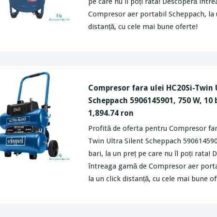
pe care nu îl poți rata! Descoperă înt
Compresor aer portabil Scheppach, la 
distanță, cu cele mai bune oferte!
Compresor fara ulei HC20Si-Twin U
Scheppach 5906145901, 750 W, 10 b
1,894.74 ron
Profită de oferta pentru Compresor far
Twin Ultra Silent Scheppach 590614590
bari, la un preț pe care nu îl poți rata!
întreaga gamă de Compresor aer port
la un click distanță, cu cele mai bune of