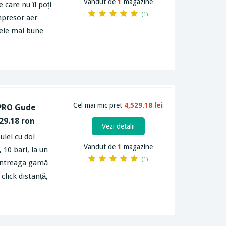
Vandut de
1
magazine
e care nu îl poți
(1)
mpresor aer
 cele mai bune
Cel mai mic pret
4,529.18 lei
i PRO Gude
529.18 ron
Vezi detalii
ulei cu doi
Vandut de
1
magazine
 10 bari, la un
(1)
ă întreaga gamă
click distanță,