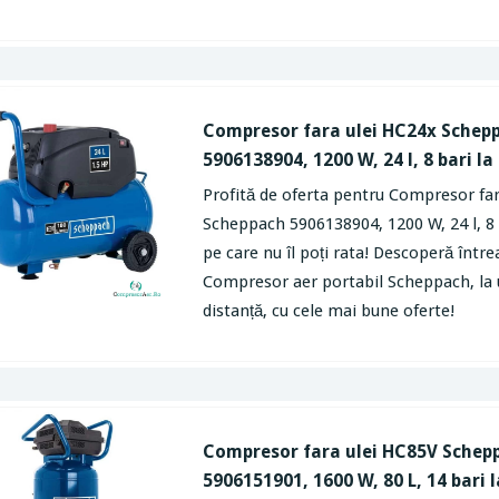
Compresor fara ulei HC24x Schep
5906138904, 1200 W, 24 l, 8 bari la
Profită de oferta pentru Compresor fa
Scheppach 5906138904, 1200 W, 24 l, 8 b
pe care nu îl poți rata! Descoperă înt
Compresor aer portabil Scheppach, la 
distanță, cu cele mai bune oferte!
Compresor fara ulei HC85V Schep
5906151901, 1600 W, 80 L, 14 bari l