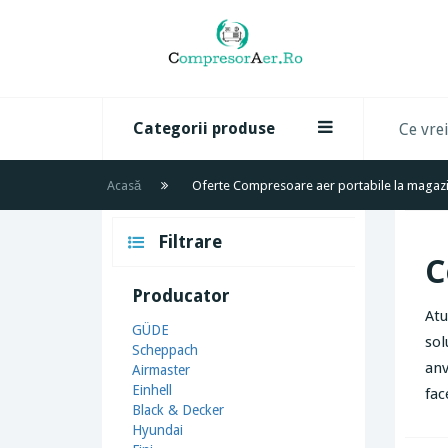
Categorii produse
Acasă
Oferte Compresoare aer portabile la magazi
Filtrare
C
Producator
Atu
GÜDE
sol
Scheppach
anv
Airmaster
Einhell
fac
Black & Decker
Hyundai