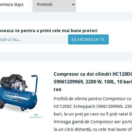
oneaza dupa
neaza-te pentru a primi cele mai bune preturi
ABONEAZA-TE
Compresor cu doi cilindri HC120
59061209969, 2200 W, 100L, 10 bari
ron
Profită de oferta pentru Compresor cu d
HC120DC Scheppach 59061209969, 2200
bari, la un preț pe care nu îl poți rata!
întreaga gamă de Compresor aer port
la un click distanță, cu cele mai bune of