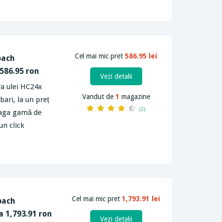
Cel mai mic pret
586.95 lei
pach
 586.95 ron
Vezi detalii
ra ulei HC24x
Vandut de
1
magazine
ari, la un preț
(2)
reaga gamă de
un click
Cel mai mic pret
1,793.91 lei
pach
a 1,793.91 ron
Vezi detalii