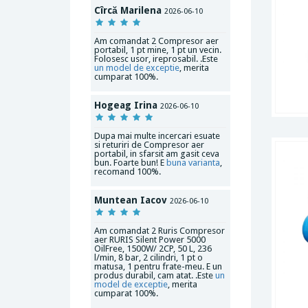
Cîrcă Marilena
2026-06-10
Am comandat 2 Compresor aer
portabil, 1 pt mine, 1 pt un vecin.
Folosesc usor, ireprosabil. .Este
un model de exceptie
, merita
cumparat 100%.
Hogeag Irina
2026-06-10
Dupa mai multe incercari esuate
si returiri de Compresor aer
portabil, in sfarsit am gasit ceva
bun. Foarte bun! E
buna varianta
,
recomand 100%.
Muntean Iacov
2026-06-10
Am comandat 2 Ruris Compresor
aer RURIS Silent Power 5000
OilFree, 1500W/ 2CP, 50 L, 236
l/min, 8 bar, 2 cilindri, 1 pt o
matusa, 1 pentru frate-meu. E un
produs durabil, cam atat. .Este
un
model de exceptie
, merita
cumparat 100%.