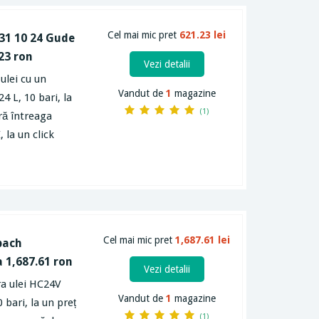
Cel mai mic pret
621.23 lei
231 10 24 Gude
.23 ron
Vezi detalii
ulei cu un
Vandut de
1
magazine
4 L, 10 bari, la
(1)
eră întreaga
la un click
Cel mai mic pret
1,687.61 lei
pach
a 1,687.61 ron
Vezi detalii
ra ulei HC24V
Vandut de
1
magazine
bari, la un preț
(1)