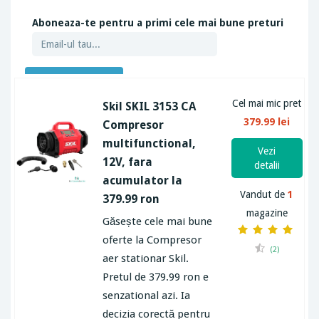
Aboneaza-te pentru a primi cele mai bune preturi
ABONEAZA-TE
Cel mai mic pret
Skil SKIL 3153 CA
379.99 lei
Compresor
multifunctional,
Vezi
12V, fara
detalii
acumulator la
Vandut de
1
379.99 ron
magazine
Găsește cele mai bune
oferte la Compresor
(2)
aer stationar Skil.
Pretul de 379.99 ron e
senzational azi. Ia
decizia corectă pentru