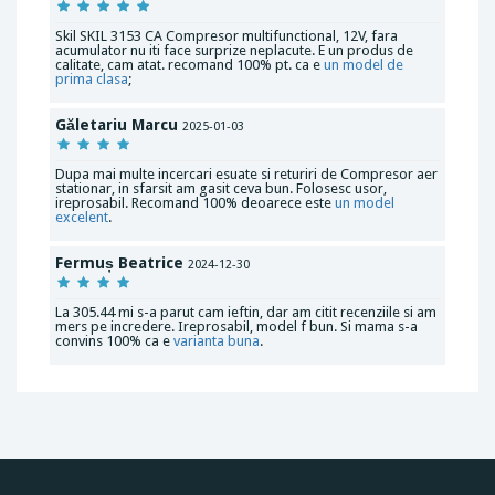
Skil SKIL 3153 CA Compresor multifunctional, 12V, fara
acumulator nu iti face surprize neplacute. E un produs de
calitate, cam atat. recomand 100% pt. ca e
un model de
prima clasa
;
Găletariu Marcu
2025-01-03
Dupa mai multe incercari esuate si returiri de Compresor aer
stationar, in sfarsit am gasit ceva bun. Folosesc usor,
ireprosabil. Recomand 100% deoarece este
un model
excelent
.
Fermuș Beatrice
2024-12-30
La 305.44 mi s-a parut cam ieftin, dar am citit recenziile si am
mers pe incredere. Ireprosabil, model f bun. Si mama s-a
convins 100% ca e
varianta buna
.