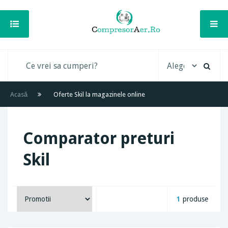
Acasă
Oferte Skil la magazinele online
Comparator preturi
Skil
1
produse