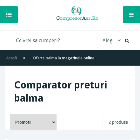
Acasă
Oferte balma la magazinele online
Comparator preturi
balma
2
produse