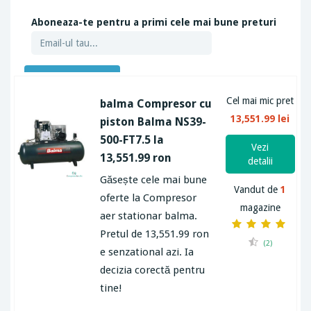
Aboneaza-te pentru a primi cele mai bune preturi
ABONEAZA-TE
Cel mai mic pret
balma Compresor cu
13,551.99 lei
piston Balma NS39-
500-FT7.5 la
Vezi
13,551.99 ron
detalii
Găsește cele mai bune
Vandut de
1
oferte la Compresor
magazine
aer stationar balma.
Pretul de 13,551.99 ron
(2)
e senzational azi. Ia
decizia corectă pentru
tine!