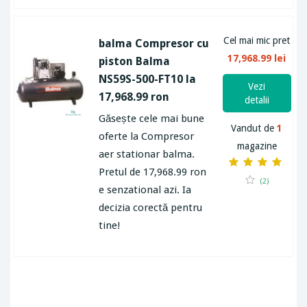
Cel mai mic pret
balma Compresor cu
17,968.99 lei
piston Balma
NS59S-500-FT10 la
Vezi
17,968.99 ron
detalii
Găsește cele mai bune
Vandut de
1
oferte la Compresor
magazine
aer stationar balma.
Pretul de 17,968.99 ron
(2)
e senzational azi. Ia
decizia corectă pentru
tine!