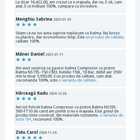
La doar 16,422.00, am crezut ca e vrajeala, dar nu. E ok, cam
atat. E ce trebuie 100%, cumpara cu incredere.
Menghiu Sabrina
2025-01-24
Stiam ca nu voi avea suprize neplacute cu balma. Nu lucrez
cu placere, dar economisesc timp. Este
un produs de calitate
,
calitate 100%.
Mâner Daniel
2025-01-11
Am avut surpriza sa gasesc balma Compresor cu piston
Balma NS19S-150-CM3, butelie 150L, 10 Bar, debit aer 393l/
min la doar 5,950.00. E un produs de calitate, cam atat.
.recomanda 100%, este
o varianta de calitate
.
Hârceagă Radu
2024-12-26
Am tot folosit balma Compresor cu piston Balma NS59S-
500-FT10 de cand am primit si nu e vrajeala. Este genul de
produs bine construit, din materiale rezistente.
o varianta de
nota 10+
, recomand 100%.
Zidu Carol
2024-11-24