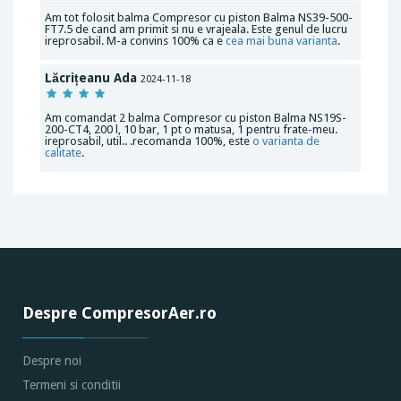
Am tot folosit balma Compresor cu piston Balma NS39-500-
FT7.5 de cand am primit si nu e vrajeala. Este genul de lucru
ireprosabil. M-a convins 100% ca e
cea mai
buna varianta
.
Lăcrițeanu Ada
2024-11-18
Am comandat 2 balma Compresor cu piston Balma NS19S-
200-CT4, 200 l, 10 bar, 1 pt o matusa, 1 pentru frate-meu.
ireprosabil, util.. .recomanda 100%, este
o varianta de
calitate
.
Despre CompresorAer.ro
Despre noi
Termeni si conditii