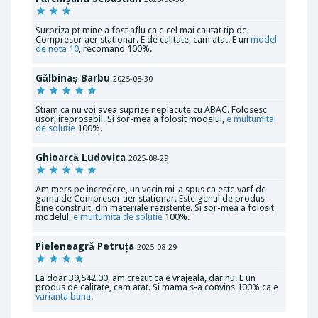
Surpriza pt mine a fost aflu ca e cel mai cautat tip de
Compresor aer stationar. E de calitate, cam atat. E un
model
de nota 10
, recomand 100%.
Gălbinaș Barbu
2025-08-30
Stiam ca nu voi avea suprize neplacute cu ABAC. Folosesc
usor, ireprosabil. Si sor-mea a folosit modelul,
e multumita
de solutie
100%.
Ghioarcă Ludovica
2025-08-29
Am mers pe incredere, un vecin mi-a spus ca este varf de
gama de Compresor aer stationar. Este genul de produs
bine construit, din materiale rezistente. Si sor-mea a folosit
modelul,
e multumita de solutie
100%.
Pieleneagră Petruța
2025-08-29
La doar 39,542.00, am crezut ca e vrajeala, dar nu. E un
produs de calitate, cam atat. Si mama s-a convins 100% ca e
varianta buna
.