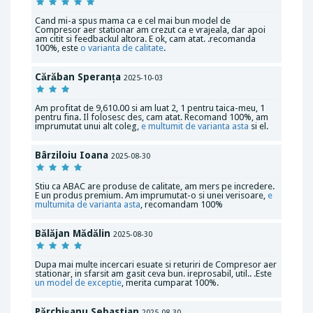
Cand mi-a spus mama ca e cel mai bun model de
Compresor aer stationar am crezut ca e vrajeala, dar apoi
am citit si feedbackul altora. E ok, cam atat. .recomanda
100%, este
o varianta de calitate
.
Cărăban Speranța
2025-10-03
Am profitat de 9,610.00 si am luat 2, 1 pentru taica-meu, 1
pentru fina. Il folosesc des, cam atat. Recomand 100%, am
imprumutat unui alt coleg,
e multumit de varianta asta
si el.
Bârziloiu Ioana
2025-08-30
Stiu ca ABAC are produse de calitate, am mers pe incredere.
E un produs premium. Am imprumutat-o si unei verisoare,
e
multumita de varianta asta
, recomandam 100%
Bălăjan Mădălin
2025-08-30
Dupa mai multe incercari esuate si returiri de Compresor aer
stationar, in sfarsit am gasit ceva bun. ireprosabil, util.. .Este
un model de exceptie
, merita cumparat 100%.
Părchișanu Sebastian
2025-08-30