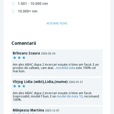
1.001 - 10.000 ron
10.000+ ron
RESETARE FILTRE
Comentarii
Brînzaru Izaura
2026-02-24
Am ales ABAC dupa 2 incercari esuate si bine am facut. E un
produs de calitate, cam atat. .
modelul asta
este 100% cel
mai bun.
Vîrjog Lidia (wikt),Lidia,(nume)
2026-01-21
Am ales ABAC dupa 2 incercari esuate si bine am facut.
Ireprosabil, model f bun. E un
model de nota 10
, recomand
100%.
Mânjescu Martina
2025-12-01