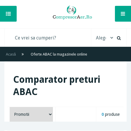
Acasă
Oferte ABAC la magazinele online
Comparator preturi
ABAC
0
produse